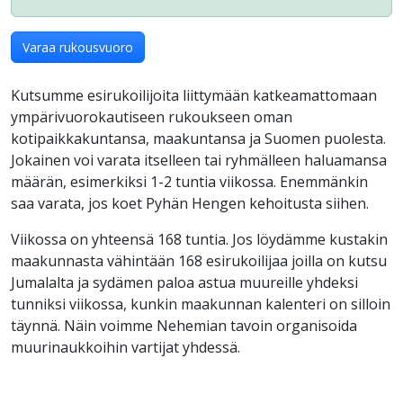
Varaa rukousvuoro
Kutsumme esirukoilijoita liittymään katkeamattomaan
ympärivuorokautiseen rukoukseen oman
kotipaikkakuntansa, maakuntansa ja Suomen puolesta.
Jokainen voi varata itselleen tai ryhmälleen haluamansa
määrän, esimerkiksi 1-2 tuntia viikossa. Enemmänkin
saa varata, jos koet Pyhän Hengen kehoitusta siihen.
Viikossa on yhteensä 168 tuntia. Jos löydämme kustakin
maakunnasta vähintään 168 esirukoilijaa joilla on kutsu
Jumalalta ja sydämen paloa astua muureille yhdeksi
tunniksi viikossa, kunkin maakunnan kalenteri on silloin
täynnä. Näin voimme Nehemian tavoin organisoida
muurinaukkoihin vartijat yhdessä.