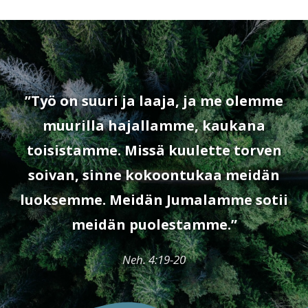
”Työ on suuri ja laaja, ja me olemme
muurilla hajallamme, kaukana
toisistamme. Missä kuulette torven
soivan, sinne kokoontukaa meidän
luoksemme. Meidän Jumalamme sotii
meidän puolestamme.”
Neh. 4:19-20