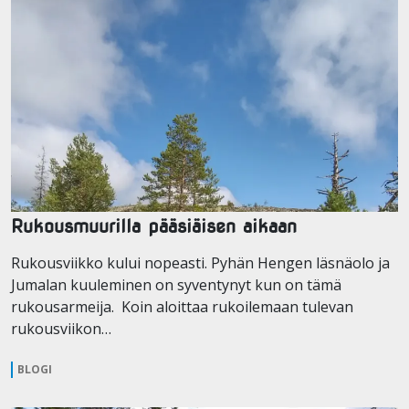
Rukousmuurilla pääsiäisen aikaan
Rukousviikko kului nopeasti. Pyhän Hengen läsnäolo ja
Jumalan kuuleminen on syventynyt kun on tämä
rukousarmeija. Koin aloittaa rukoilemaan tulevan
rukousviikon…
BLOGI