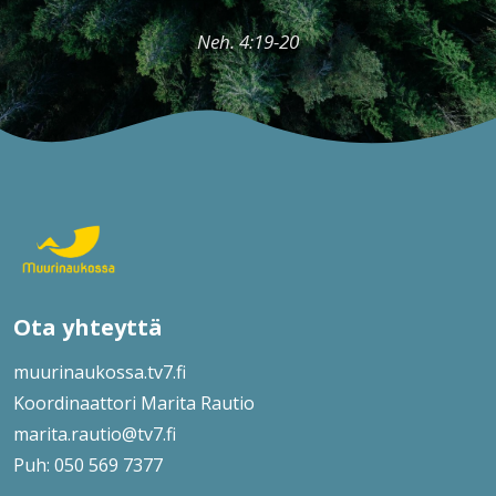
Neh. 4:19-20
Ota yhteyttä
muurinaukossa.tv7.fi
Koordinaattori Marita Rautio
marita.rautio@tv7.fi
Puh: 050 569 7377