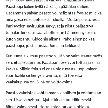
ravinnosta saadaakseen vahvaa hengellistä ruokaa.
Paastoaja kokee kyllä nälkää ja päätäkin särkee.
Useamman päivän paasto voi heikentää fyysisesti, eikä
aina jaksa edes tietoisesti rukoilla. Mutta: paastotessa
ihmisyyden saviruukut särkyvät ja niistä paljastuva
Jumalan kirkkaus saa vihollisleirin hämmennykseen,
kuten tapahtui Gideonin aikana. Paholainen pelkää
paastoajia, joista loistaa Jumalan kirkkaus!
Kun Jumala kutsuu paastoon, Hän on valmistanut myös
sen, että kestämme. Paastoamiseen voi tottua ja siinä
kasvaa. Silloin fokus ei enää ole ruoasta luopuminen,
vaan kaikki se hengen ravinto, mitä toisessa
vaakakupissa on. Siinä on voittovoima.
Paasto valmistaa kohtaamaan vihollisen ja voittamaan
sen.
Usko vahvistuu. Ajatus kirkastuu. Häiritsevät
äänet vaimenevat.
Herra antaa tarkkoja ohjeita