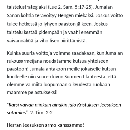
taistelustrategiaksi
(Lue 2. Sam. 5:17-25).
Jumalan
Sana
n kohtia terävöityy
Hengen miek
aksi
.
Joskus voitto
tulee hetkessä
jo lyhyen paaston jälkeen. Joskus
taistelu kestää pidempään ja vaatii enemmän
vaivannäköä
ja vihollisen piirittämistä.
Kuinka suuria voittoja voimme saadakaan, kun Jumalan
rukousarmeijana noudatamme kutsua yhteiseen
paastoon! Jumala antakoon meille jokaiselle kutsun
kuulleelle niin suuren kivun Suomen tilanteesta, että
olemme valmiita luopumaan oikeudesta ruokaan
maamme pelastukseksi!
”
Kärsi vaivaa niinkuin ainakin jalo Kristuksen Jeesuksen
sotamies”.
2. Tim. 2:2
H
erran Jeesuksen armo kanssamme!