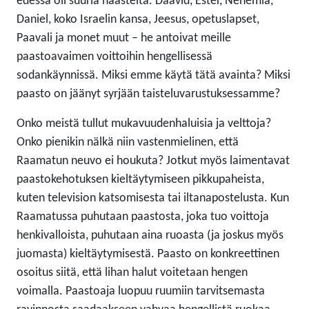
edessä oli suuria haasteita. Daavid, Ester, Nehemia,
Daniel, koko Israelin kansa, Jeesus, opetuslapset,
Paavali ja monet muut – he antoivat meille
paastoavaimen voittoihin hengellisessä
sodankäynnissä. Miksi emme käytä tätä avainta? Miksi
paasto on jäänyt syrjään taisteluvarustuksessamme?
Onko meistä tullut mukavuudenhaluisia ja velttoja?
Onko pienikin nälkä niin vastenmielinen, että
Raamatun neuvo ei houkuta? Jotkut myös laimentavat
paastokehotuksen kieltäytymiseen pikkupaheista,
kuten television katsomisesta tai iltanapostelusta. Kun
Raamatussa puhutaan paastosta, joka tuo voittoja
henkivalloista, puhutaan aina ruoasta (ja joskus myös
juomasta) kieltäytymisestä. Paasto on konkreettinen
osoitus siitä, että lihan halut voitetaan hengen
voimalla. Paastoaja luopuu ruumiin tarvitsemasta